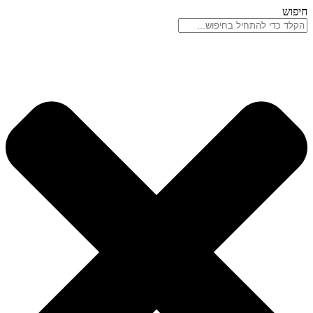
דלג
חיפוש
לתוכן