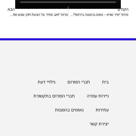
הקודם
הבא
פרופ' יאיר שגיא – נאום בהפגנה בירושלים, 7.1.26
פרופ' יואב ספיר על הצעת חוק עונש מוות למחבלים: "ההצעה הזו היא בלתי חוקתית באופן מובהק" – 21.1.26
בית
חברי הפורום
גילויי דעת
ניירות עמדה
חברי הפורום בתקשורת
עתירות
נאומים בהפגנות
יצירת קשר