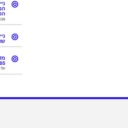
המ
הכ
נובמבר
ניי
שו
מד
65
יולי 9, 025