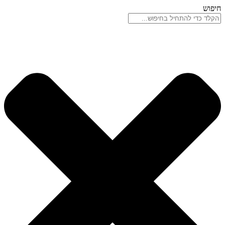
דלג
חיפוש
לתוכן