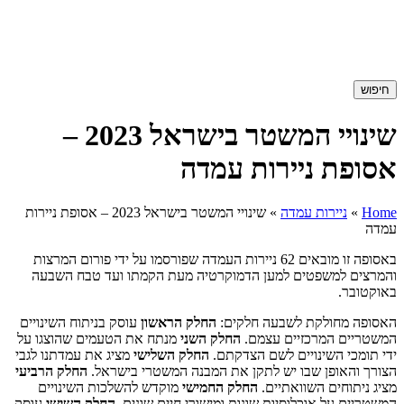
חיפוש
שינויי המשטר בישראל 2023 –
אסופת ניירות עמדה
Home
»
ניירות עמדה
»
שינויי המשטר בישראל 2023 – אסופת ניירות
עמדה
באסופה זו מובאים 62 ניירות העמדה שפורסמו על ידי פורום המרצות
והמרצים למשפטים למען הדמוקרטיה מעת הקמתו ועד טבח השבעה
באוקטובר.
האסופה מחולקת לשבעה חלקים:
החלק הראשון
עוסק בניתוח השינויים
המשטריים המרכזיים עצמם.
החלק השני
מנתח את הטעמים שהוצגו על
ידי תומכי השינויים לשם הצדקתם.
החלק השלישי
מציג את עמדתנו לגבי
הצורך והאופן שבו יש לתקן את המבנה המשטרי בישראל.
החלק הרביעי
מציג ניתוחים השוואתיים.
החלק החמישי
מוקדש להשלכות השינויים
המשטריים על אוכלוסיות שונות ומישורי חיים שונים.
החלק השישי
עוסק