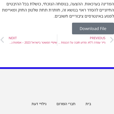
 בערכאות. ההצעה, בנוסחה הנוכחי, כושלת בכל ההיבטים
ים להסדר ראוי בנושא זה, חותרת תחת שלטון החוק ומאיימת
באינטרסים ציבוריים חשובים.
Download Fi
NEXT
PREVIO
נייר עמדה #71: מדוע חובה על הכנסת להימנע מקידום החקיקה בנושא עונש מוות למחבלים ?
שינויי המשטר בישראל 2023 – אסופת ניירות עמדה
בית
חברי הפורום
גילויי דעת