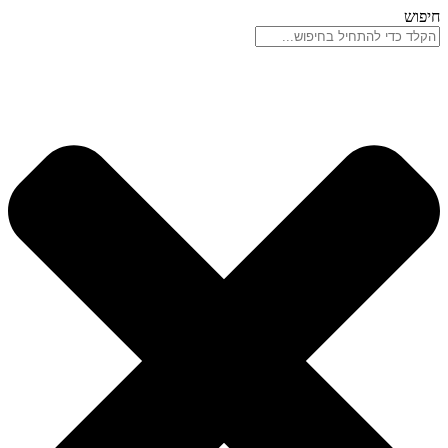
דלג
חיפוש
לתוכן