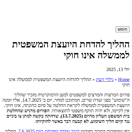
חיפוש
ההליך להדחת היועצת המשפטית
לממשלה אינו חוקי
יולי 13, 2025
Home
»
גילויי דעת
»
ההליך להדחת היועצת המשפטית לממשלה אינו
חוקי
פורום המרצות והמרצים למשפטים למען הדמוקרטיה מזכיר שהליך
ה"שימוע" בפני ועדת שרים, המתוכנן למחר, יום ב' 14.7.2025, אליו זומנה
היועצת המשפטית לממשלה לקראת החלטה על סיום כהונתה, אינו חוקי,
אין לקיימו, ולא יהיה תוקף משפטי לתוצאותיו.
הפורום מדגיש שהחלטת
בית המשפט העליון מהיום (13.7.2025), שדחתה בקשה למתן צו ביניים
נגד קיום הליך השימוע, לא קבעה דבר באשר לחוקיותו
.
כפי שהפורום הסביר בפירוט ב
נייר עמדה שפרסם ביום 7.6.2025
, ההליך