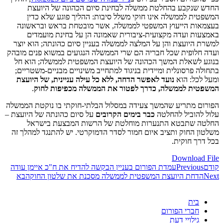
החדש שנקבע בהחלטת ממשלה לבחינת סיום הכהונה של היועצת
המשפטית לממשלה אינו חוקי משלל סיבות: ההליך פוגע שלא כדין
בעצמאות הייעוץ המשפטי לממשלה, אשר מובטחת בראש ובראשונה
באמצעות ועדה מקצועית-ציבורית שאמונה הן על בחינת מועמדים
למשרת היועצת והן על המלצה לממשלה בעניין סיום כהונתה; הוא יוצר
ועדה חלופית שכל חבריה הם שרי הממשלה הנגועים במשוא פנים מובהק
בנוגע לשאלת המשך הכהונה של היועצת המשפטית לממשלה; הוא חל
בתחולה פרסונלית ומיידית בניגוד למתחייב משינויים מבניים-משטריים;
ומעל לכל: הוא
נועד לאפשר הדחה, ללא כל עילה עניינית, של היועצת
המשפטית לממשלה, כדרך לפטור את הממשלה מכפיפות לחוק
.
הפורום מתריע שהמשך צעידה במסלול הבלתי-חוקתי בו נוקטת הממשלה
עלול להוביל להחלטה
כבר בימים הקרובים
על סיום כהונתה של היועצת –
החלטה שתבטא התנערות מוחלטת של הרשות המבצעת בישראל
משלטון החוק ותציב איום חמור לסדר הדמוקרטי. יש להתנגד למהלך זה
בכל דרך חוקית.
Download File
קודם
Previous
עמדת הפורום בעניין הבקשה להדיח את ח"כ איימן עודה
Next
הדחת היועצת המשפטית לממשלה מסכנת את שלטון החוק
הבא
בית
חברי הפורום
גילויי דעת