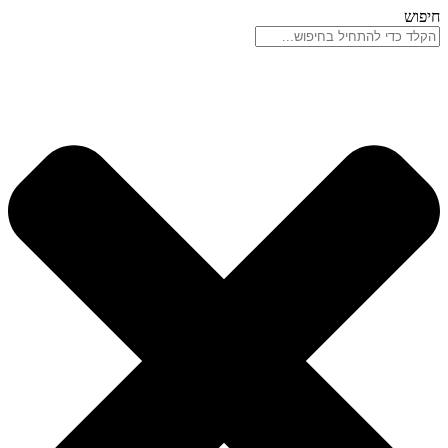
דלג
חיפוש
לתוכן