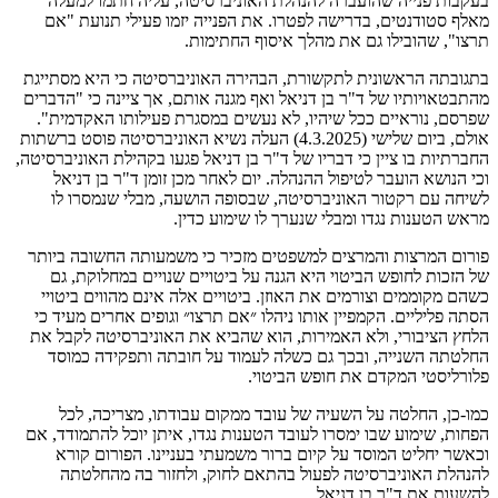
בעקבות פנייה שהועברה להנהלת האוניברסיטה, עליה חתמו למעלה
מאלף סטודנטים, בדרישה לפטרו. את הפנייה יזמו פעילי תנועת "אם
תרצו", שהובילו גם את מהלך איסוף החתימות.
בתגובתה הראשונית לתקשורת, הבהירה האוניברסיטה כי היא מסתייגת
מהתבטאויותיו של ד"ר בן דניאל ואף מגנה אותם, אך ציינה כי "הדברים
שפרסם, נוראיים ככל שיהיו, לא נעשים במסגרת פעילותו האקדמית".
אולם, ביום שלישי (4.3.2025) העלה נשיא האוניברסיטה פוסט ברשתות
החברתיות בו ציין כי דבריו של ד"ר בן דניאל פגעו בקהילת האוניברסיטה,
וכי הנושא הועבר לטיפול ההנהלה. יום לאחר מכן זומן ד"ר בן דניאל
לשיחה עם רקטור האוניברסיטה, שבסופה הושעה, מבלי שנמסרו לו
מראש הטענות נגדו ומבלי שנערך לו שימוע כדין.
פורום המרצות והמרצים למשפטים מזכיר כי משמעותה החשובה ביותר
של הזכות לחופש הביטוי היא הגנה על ביטויים שנויים במחלוקת, גם
כשהם מקוממים וצורמים את האוזן. ביטויים אלה אינם מהווים ביטויי
הסתה פליליים. הקמפיין אותו ניהלו ״אם תרצו״ וגופים אחרים מעיד כי
הלחץ הציבורי, ולא האמירות, הוא שהביא את האוניברסיטה לקבל את
החלטתה השנייה, ובכך גם כשלה לעמוד על חובתה ותפקידה כמוסד
פלורליסטי המקדם את חופש הביטוי.
כמו-כן, החלטה על השעיה של עובד ממקום עבודתו, מצריכה, לכל
הפחות, שימוע שבו ימסרו לעובד הטענות נגדו, איתן יוכל להתמודד, אם
וכאשר יחליט המוסד על קיום ברור משמעתי בעניינו. הפורום קורא
להנהלת האוניברסיטה לפעול בהתאם לחוק, ולחזור בה מהחלטתה
להשעות את ד"ר בן דניאל.