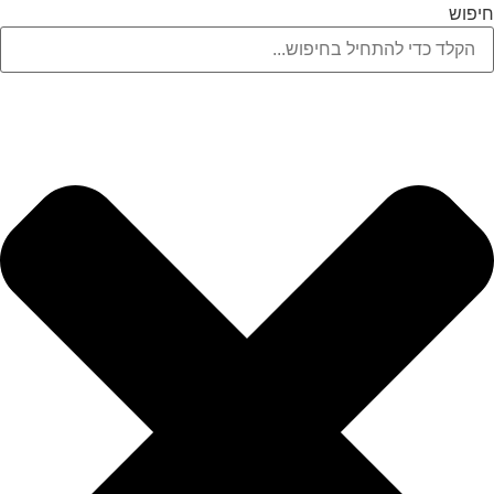
לג
חיפוש
תוכן