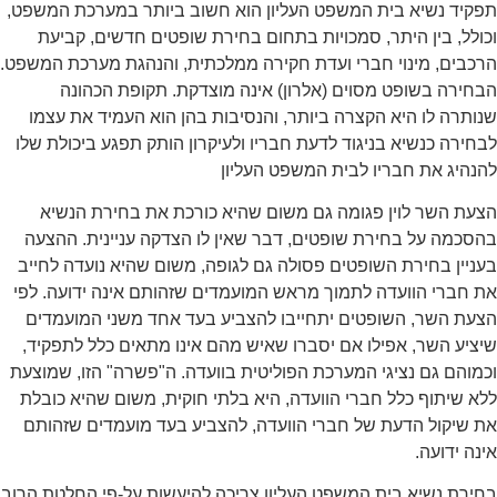
תפקיד נשיא בית המשפט העליון הוא חשוב ביותר במערכת המשפט,
וכולל, בין היתר, סמכויות בתחום בחירת שופטים חדשים, קביעת
הרכבים, מינוי חברי ועדת חקירה ממלכתית, והנהגת מערכת המשפט.
הבחירה בשופט מסוים (אלרון) אינה מוצדקת. תקופת הכהונה
שנותרה לו היא הקצרה ביותר, והנסיבות בהן הוא העמיד את עצמו
לבחירה כנשיא בניגוד לדעת חבריו ולעיקרון הותק תפגע ביכולת שלו
להנהיג את חבריו לבית המשפט העליון
הצעת השר לוין פגומה גם משום שהיא כורכת את בחירת הנשיא
בהסכמה על בחירת שופטים, דבר שאין לו הצדקה עניינית. ההצעה
בעניין בחירת השופטים פסולה גם לגופה, משום שהיא נועדה לחייב
את חברי הוועדה לתמוך מראש המועמדים שזהותם אינה ידועה. לפי
הצעת השר, השופטים יתחייבו להצביע בעד אחד משני המועמדים
שיציע השר, אפילו אם יסברו שאיש מהם אינו מתאים כלל לתפקיד,
וכמוהם גם נציגי המערכת הפוליטית בוועדה. ה"פשרה" הזו, שמוצעת
ללא שיתוף כלל חברי הוועדה, היא בלתי חוקית, משום שהיא כובלת
את שיקול הדעת של חברי הוועדה, להצביע בעד מועמדים שזהותם
אינה ידועה.
בחירת נשיא בית המשפט העליון צריכה להיעשות על-פי החלטת הרוב