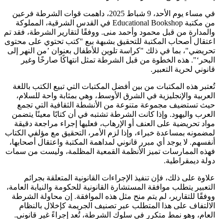
في مساء يوم الأحد، 9 شباط 2025، داهمت قوات الشرطة فرعين
من مكتبة Educational Bookshop في القدس الشرقية، المملوكة
والمدارة من قبل محمود وأحمد منى. ووفقًا لتقارير الشرطة، فقد تم
اعتقال أصحاب المكتبة للتحقيق بشبهة بيع "كتب تحتوي على محتوى
تحريضي"، بما في ذلك "كراسة تلوين للأطفال بعنوان ’من النهر إلى
البحر‘". هذه الخطوة من قبل الشرطة تمثل انتهاكًا صارخًا وغير
قانوني لحرية التعبير.
تُعتبر هذه المكتبات من بين أفضل المكتبات التي تبيع الكتب باللغة
العربية والإنجليزية في الشرق الأوسط، وهي بمثابة واحة للسلام،
حيث تستضيف مجموعة متنوعة من الأنشطة الثقافية التي تجمع
العرب واليهود. وإذا كانت الشرطة تشتبه في أن كتابًا معينًا يتضمن
مواد تحريضية على العنف أو الإرهاب، فعليها إجراء مراجعة دقيقة
لمضمونه بمساعدة خبراء، وإذا لزم الأمر، التحقيق مع مؤلفي الكتاب
أنفسهم. لا يوجد أي مبرر قانوني لمداهمة المكتبة واعتقال أصحابها،
فهذه الممارسات تميز الأنظمة القمعية المظلمة، وليست من سمات
دولة ديمقراطية.
علاوة على ذلك، فإن تنفيذ الإجراءات القانونية المتعلقة بجرائم
التعبير يتطلب موافقة المستشارة القانونية للحكومة والنيابة العامة،
ووفقًا للتقارير، لم يتم منح مثل هذه الموافقة. إن محاولة الشرطة
الالتفاف على هذا المتطلب عبر تصنيف الجريمة كإخلال بالنظام
العام، وهو نمط متكرر في سلوك الشرطة، تُعد إجراءً غير قانوني.