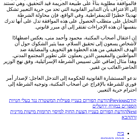
فالموافقة مطلوبة بناءً على طبيعة الجريمة قيد التحقيق، وهي تستند
إلى الاعتراف بأن التدابير القانونية التي تحد من حرية التعبير تشكل
تهديدًا خطيرًا للديمقراطية. وفي الواقع، فإن محاولة الشرطة
التحايل على متطلب الحصول على هذه الموافقة تدل على أنها تدرك
بنفسها أن هذه الإجراءات تفتقر إلى أي مبرر قانوني.
إن اعتقال أصحاب المكتبة، محمود وأحمد منى، يعكس اضطهادًا
لأشخاص يسعون إلى تحقيق السلام، مما يثير الشكوك حول أن
الهدف الحقيقي من هذه الخطوة هو التخويف والمضايقة ضد
المواطنين والمقيمين الذين يعملون على تطوير المجتمع المدني.
وهذا مثال إضافي على تسييس الشرطة الإسرائيلية، وفق نهج الوزير
الحاضر-الغائب بن غفير.
ندعو المستشارة القانونية للحكومة إلى التدخل العاجل: لإصدار أمر
فوري للشرطة بالإفراج عن أصحاب المكتبة، وتوجيه الشرطة إلى
احترام حرية التعبير.
קודם
Previous
הודעת הפורום בעניין פעילות המשטרה נגד בעלי חנויות
הספרים במזרח ירושלים
Next
הודעת הפורום בעניין הצעת החוק למיסוי תרומות מישות מדינית
זרה
הבא
בית
חברי הפורום