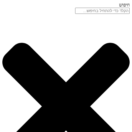
דלג
חיפוש
לתוכן