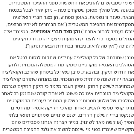
שמבקשים להרגיע את החששות מפני ההפיכה המשטרית,
שכל מהלך מסוכן שמקודם כעת – ניתן יהיה לבטל בכנסת
טענה זו נשמעת, באופן מפתיע, הן מצד חברי קואליציה
ם את ההפיכה המשטרית ("אם הבוחרים לא יהיו מרוצים,
בעתיד לבחור אחרת")
והן מצד חברי אופוזיציה
, במיוחד אלה
 בטענה כדי להצדיק הימנעות מצעדי התנגדות תקיפים
 ("אין מה לדאוג, ניבחר בבחירות הבאות ונתקן").
חובתה של כל קואליציה עתידית שתקום לנסות לבטל את
ם האנטי-דמוקרטיים שמקדמת הממשלה הנוכחית ולתקן
וש תיקון. ובה בעת, מובן שאין כל ביטחון שהרכב הקואליציה
היה שונה מהותית מזה הנוכחי. גם בהנחה שתוקם קואליציה
ת לשלטון החוק, ניסיון העבר מלמד כי תיקון הנזקים שגרמה
ציה הנוכחית אינו כה פשוט: לא אחת קורה שגם זמן רב לאחר
 של שלטון סמכותני בשלטון המחויב לערכים הדמוקרטים,
ושי ממשי להשיב לאחור מהלכי חקיקה אנטי-דמוקרטיים
 בידי השלטון הקודם. ישנם שינויים שמתווים תוואי בלתי
או קשה מאד לשינוי). בנייר קצר זה אנחנו מסבירים מהם
 שיעמדו בפני מי שינסה להשיב את גלגל ההפיכה המשטרית