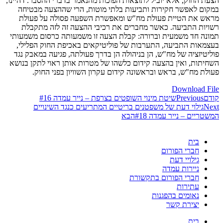
הצעת החוק, אלא יוביל לתוצאות הפוכות מהנאמר בדברי ההסבר. דהיינו,
במקום לאפשר חקירות ותביעות בלתי מוטות, הרי שההצעה מבטיחה
מראש את הטיית פעולת מח"ש ומאפשרת השפעה פסולה על פעולת
רשויות התביעה. כאשר מחברים את רכיבי ההצעה זה לזה מתקבלת
תמונה חד משמעית וברורה: קבלת הצעה זו משמעותה כרסום משמעותי
בעצמאות התביעה, התערבות של פוליטיקאים באכיפת החוק הפלילי,
פוליטיזציה של מח"ש, הן בניהולה הן בדרך פעולתה, פגיעה במאבק נגד
השחיתות, ואין בהצעה קידום כלשהו של מטרות אותן ראוי לתקן בנושא
פעולת מח"ש, בראש ובראשונה קידום עקרון השוויון בפני החוק.
Download File
קודם
Previous
שיטת מינוי השופטים בצרפת – נייר עמדה #16
Next
גילוי דעת של משפטנים בריטיים המתריעים כנגד השינויים
המשטריים – נייר עמדה #18
הבא
בית
חברי הפורום
גילויי דעת
ניירות עמדה
חברי הפורום בתקשורת
עתירות
נאומים בהפגנות
יצירת קשר
בית