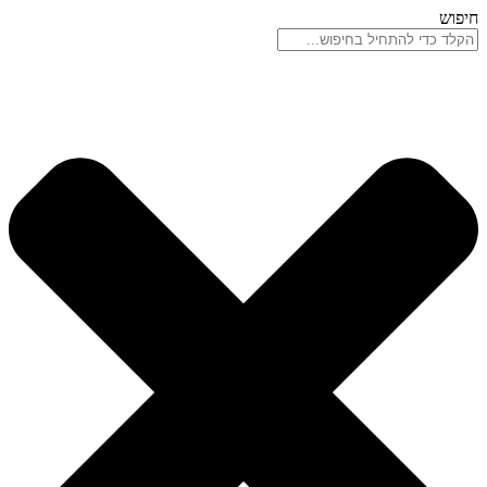
דלג
חיפוש
לתוכן