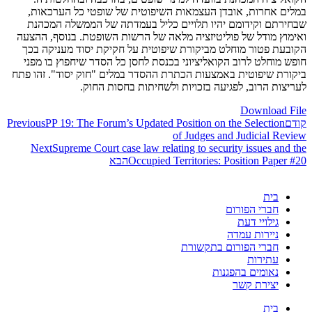
במלים אחרות, אובדן העצמאות השיפוטית של שופטי כל הערכאות,
שבחירתם וקידומם יהיו תלויים כליל בעמדתה של הממשלה המכהנת
ואימוץ מודל של פוליטיזציה מלאה של הרשות השופטת. בנוסף, ההצעה
הקובעת פטור מוחלט מביקורת שיפוטית על חקיקת יסוד מעניקה בכך
חופש מוחלט לרוב הקואליציוני בכנסת לחסן כל הסדר שיחפוץ בו מפני
ביקורת שיפוטית באמצעות הכתרת ההסדר במלים "חוק יסוד". זהו פתח
לעריצות הרוב, לפגיעה בזכויות ולשחיתות בחסות החוק.
Download File
קודם
PP 19: The Forum’s Updated Position on the Selection
Previous
of Judges and Judicial Review
Next
Supreme Court case law relating to security issues and the
Occupied Territories: Position Paper #20
הבא
בית
חברי הפורום
גילויי דעת
ניירות עמדה
חברי הפורום בתקשורת
עתירות
נאומים בהפגנות
יצירת קשר
בית