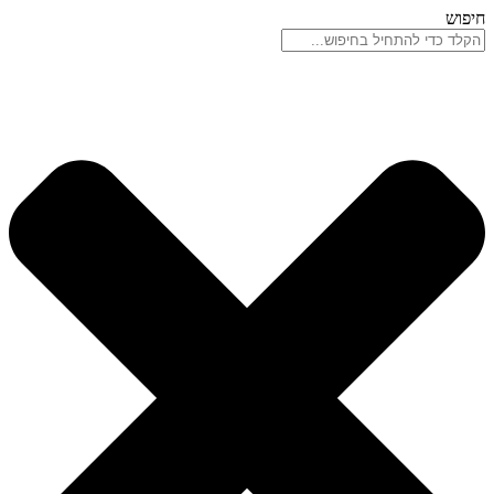
דלג
חיפוש
לתוכן