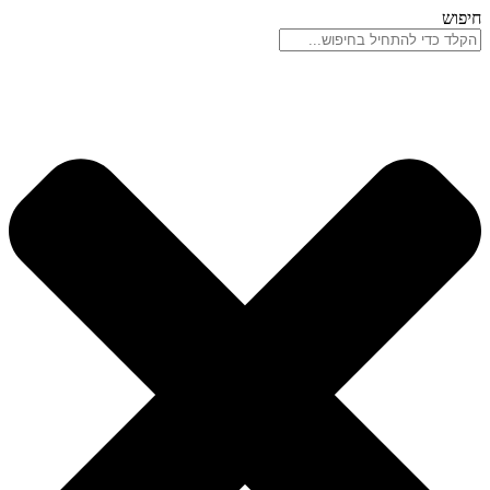
דלג
חיפוש
לתוכן