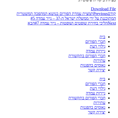
Download File
קודם
Previous
תמצית עמדת הפורום בנושא המהפכה המשטרית
המתוכננת על ידי ממשלת ישראל ה-37 – נייר עמדה #5
Next
הליכי בחירת שופטים ושופטות – נייר עמדה #7
הבא
בית
חברי הפורום
גילויי דעת
ניירות עמדה
חברי הפורום בתקשורת
עתירות
נאומים בהפגנות
יצירת קשר
בית
חברי הפורום
גילויי דעת
ניירות עמדה
חברי הפורום בתקשורת
עתירות
נאומים בהפגנות
יצירת קשר