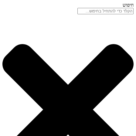
דלג
חיפוש
לתוכן