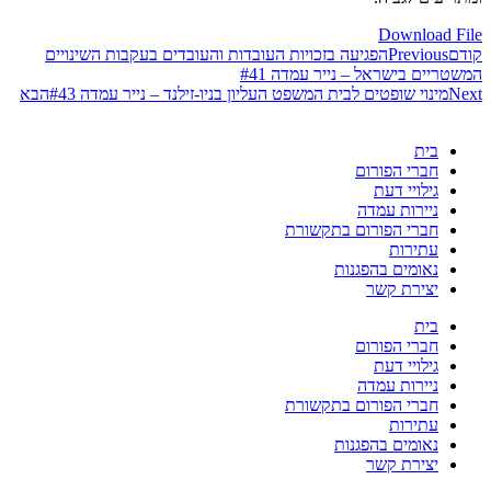
Download File
קודם
Previous
הפגיעה בזכויות העובדות והעובדים בעקבות השינויים
המשטריים בישראל – נייר עמדה #41
Next
מינוי שופטים לבית המשפט העליון בניו-זילנד – נייר עמדה #43
הבא
בית
חברי הפורום
גילויי דעת
ניירות עמדה
חברי הפורום בתקשורת
עתירות
נאומים בהפגנות
יצירת קשר
בית
חברי הפורום
גילויי דעת
ניירות עמדה
חברי הפורום בתקשורת
עתירות
נאומים בהפגנות
יצירת קשר