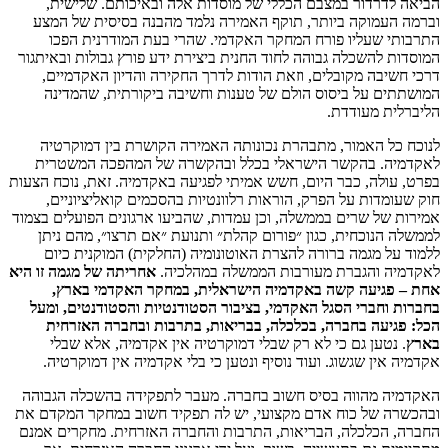
הביאה לדרדור במצבם הכללי של מוסדות אלה ובאיכותם. שלישית,
וברמה העמוקה ביותר, תוקף האמירה נלמד מהבנה בסיסית של המצע
התרבותי שעליו פורח המחקר האקדמי. שהרי בעת המודרנית הפכו
המוסדות להשכלה גבוהה לחוד החנית ביצירת ידע פורץ גבולות ובאיתגור
דרכי חשיבה מקובלים, וזאת הודות לדרך החקירה והדיון האקדמיים,
המושתתים על ביסוס הולם של טענות וחשיבה ביקורתית, שהמדינה
הליברלית מעודדת.
לנוכח כל האמור, מתבהרת נכונותה האמירה הקושרת בין דמוקרטיה
לאקדמיה. בהקשר הישראלי בכלל ובהקשרה של המהפכה המשטרית
בפרט, עולה, כבר היום, חשש אמיתי לפגיעה באקדמיה. זאת, נוכח הצעות
חוק שעומדות על הפרק, הוראות רלוונטיות בהסכמים קואליציוניים,
אמירות של שרים בממשלה, וכן עמדות, שהביעו ארגונים הפועלים בצמוד
לממשלה הנוכחית, כגון ״פורום קהלת״ ותנועת ״אם תרצו״, מהם ניתן
ללמוד על מגמה ברורה להצרת האוטונומיה (החלקית) המוקנית כיום
לאקדמיה והגברת מעורבות הממשלה במהלכיה.
אחריתה של מגמה זו היא
אחת – פגיעה קשה באקדמיה הישראלית, במחקר האקדמי בארץ,
בחברות וחברי הסגל האקדמי, בציבור הסטודנטיות והסטודנטים, ומעל
הכל: פגיעה בחברה, בכלכלה, בבריאות, בתרבות ובחברה האזרחית
בארץ
. נטען גם כי לא רק שבלי דמוקרטיה אין אקדמיה, אלא שבלי
אקדמיה אין שגשוג. ועוד נוסיף ונטען כי בלי אקדמיה אין דמוקרטיה.
האקדמיה מהווה בסיס חשוב בחברה. מעבר לתפקידה בהשכלה הגבוהה
ובהכשרה של כוח אדם מקצועי, יש לה תפקיד חשוב במחקר המקדם את
החברה, הכלכלה, הבריאות, התרבות והחברה האזרחית. מחקרים אמנם