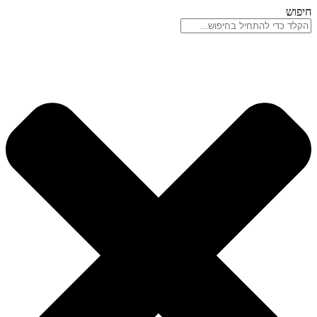
דלג
חיפוש
לתוכן