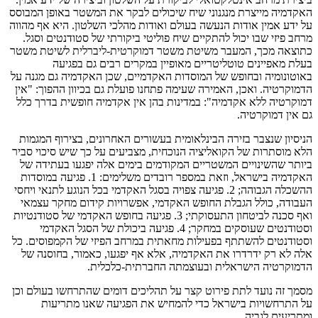
האקדמיה מייצרת מנגנוני שיח שיכולים לבקר את המשטר באופן המבוסס
על ידע אמין אודות הנעשה בעולם ואודות מהלכי השלטון. היא אף מהווה
מרחב פיזי שבו יכול להתקיים שיח פוליטי ביקורתי של סטודנטים וסגל.
כתוצאה מכך, המעבר משיטת משטר דמוקרטית-ליברלית לשיטת משטר
בעלת מאפיינים טוטליטריים מאופיין במקרים רבים גם בפגיעה
באוטונומיה ובחופש של המוסדות האקדמיים, שכן האקדמיה גם מגנה על
הדמוקרטיה. ואכן, האמירה שעימה פתחנו פועלת גם בכיוון ההפוך: "אין
דמוקרטיה ללא אקדמיה": במדינות בהן אין אקדמיה חופשית בדרך כלל
גם אין דמוקרטיה.
הניסיון שנצבר בזירה הבינלאומית בעשורים האחרונים, בצירוף המגמות
הלא מוסתרות של הקואליציה הנוכחית, מצביעים על כך שיש סיכוי סביר
ביותר שהשינויים המשטריים המקודמים בימים אלה יפגעו בעתידה של
האקדמיה בישראל, וזאת במספר רובדים משלימים: 1. פגיעה במוסדות
ההשכלה הגבוהה; 2. פגיעה צפויה בסגל האקדמי בכל הנוגע לתנאי ויחסי
העבודה, כולל הגבלת החופש האקדמי, אפשרויות קידום מחקר עצמאי
ואף סכנה לביטחון התעסוקתי; 3. פגיעה בחופש האקדמי של סטודנטיות
וסטודנטים שעוסקים במחקר; 4. פגיעה ביכולת של הסגל האקדמי
וסטודנטים להשתתף בפעילות מחאתית במרחב הפיזי של הקמפוסים. כל
אלה לא רק ידרדרו את האקדמיה, אלא אף יפגעו, כאמור, בחוסנה של
הדמוקרטיה הישראלית ובעוצמתה החברתית-כלכלית.
מסמך זה נועד לתת פירוט קצר על תהליכים דומים שהתרחשו בעולם וכן
על התרחשויות בישראל כדי להמחיש את הפגיעה שאנו מתריעות
ומתריעים לגביה.