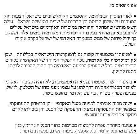
אנו מוצאים כי
:
● לאור הניסיון הבינלאומי, ההסכמים הקואליציוניים בישראל, הצעות חוק
המונחות על שולחן הכנסת וכן הכרזות של שרים בממשלת ישראל –
עולה
חשש מוחשי שהמחקר וההוראה במוסדות האקדמיים בישראל עלולים
להיפגע באופן מהותי בעקבות הרפורמות המקודמות בימים אלה
, ושעקב
כך יחול פיחות של ממש במעמדה האקדמי של ישראל בקרב אומות
העולם.
●
לפגיעה זו משמעויות קשות גם לדמוקרטיה הישראלית בכללותה – שכן
אין דמוקרטיה בלי אקדמיה
, נוכח התפקיד המיוחד של האקדמיה בקידום
הדמוקרטיה. ככל שתעמיק הפגיעה באקדמיה כך תהיה ההפיכה לבלתי
ניתנת לתיקון.
● בהיעדר רשות שופטת עצמאית ואפקטיבית, לא תהיה לציבור האקדמי
ולציבור הסטודנטים/ות
דרך להגן על עצמו מפני כוחו של השלטון
, למשל,
בפגיעה צפויה בשוויון, בחופש אקדמי ובחופש ביטוי.
● ישנה סכנה אמיתית לפגיעה
בסגל האקדמי
– הן בביטחון התעסוקתי,
באפשרויות התעסוקה ובתנאי ההעסקה של הסגל, והן ביכולתו לקדם
מחקר אקדמי איכותי וחופשי.
● פגיעה מיוחדת צפויה לקבוצות מסוימות בתוך הסגל האקדמי, כגון
אנשים
מהסגל הזוטר
, סגל שלפני קביעות, נשים, פלשתינים ועוד.