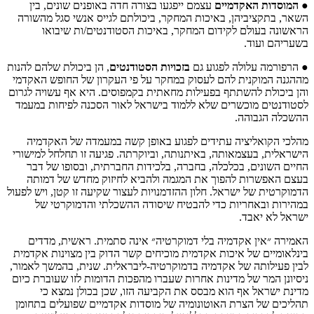
●
המוסדות האקדמיים
עצמם ייפגעו בצורה חדה באופנים שונים, בין
השאר, בתקציביהן, באיכות המחקר, ביכולתם לגייס אנשי סגל מהשורה
הראשונה בעולם לקידום המחקר, באיכות הסטודנטים/ות שיבואו
בשעריהם ועוד.
● הרפורמה עלולה לפגוע גם
בזכויות הסטודנטים
, הן ביכולת שלהם להנות
מההגנה המוקנית להם לעסוק במחקר על פי העקרון של החופש האקדמי
והן ביכולת להשתתף בפעילות מחאתית בקמפוסים. היא אף עשויה לגרום
לסטודנטים מוכשרים שלא ללמוד בישראל לאור הסכנה לפיחות במעמד
ההשכלה הגבוהה.
מהלכי הקואליציה עתידים לפגוע באופן קשה במעמדה של האקדמיה
הישראלית, בעצמאותה, באיתנותה, וביוקרתה. פגיעה זו תחלחל למישורי
החיים השונים, בכלכלה, בחברה, בלכידות החברתית, ובסופו של דבר
בעצם האפשרות להפוך את המגמה ולהביא לחיזוק מחדש של דמותה
הדמוקרטית של ישראל. חלון ההזדמנויות לעצור שקיעה זו קטן, ויש לפעול
במהירות ובאחריות כדי להבטיח שיסודה ההשכלתי והדמוקרטי של
ישראל לא יאבד.
האמירה ״אין אקדמיה בלי דמוקרטיה״ אינה סתמית. ראשית, מדדים
בינלאומיים של איכות אקדמית מוכיחים קשר הדוק בין מצוינות אקדמית
לבין פעילותה של אקדמיה בדמוקרטיה-ליבראלית. שנית, בהמשך לאמור,
ניסיונן המר של מדינות אחרות שעברו מהפכות הדומות לזו שעוברת כיום
מדינת ישראל אף הוא מבסס את הקביעה הזו, שכן בכולן נמצא כי
תהליכים של הצרת האוטונומיה של מוסדות אקדמיים שפועלים בתחומן