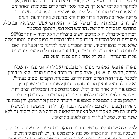
מתקיימים גם בתעשייה, בשוק, ועל ידי ארגוני החברה האזרחית, אך
למחקר האקדמי יש אורך נשימה שאין למחקרים במקומות האחרונים,
והוא אינו מונע ממניעים כלכליים או פוליטיים. מכאן עיקר חשיבותו.
מדינה שאין בה מחקר ארוך טווח היא מדינה שאינה זורעת זרעים
לעתידה. דוגמאות לתוצרים של המחקר האקדמי אפשר למצוא לרוב, כולל
בתחומי הגנטיקה וההייטק. החופש האקדמי, הנתמך במשטר
דמוקרטי-ליברלי, הוא מרכיב חשוב בהצלחת האקדמיה – יותר מ90%
מהזוכים בנובל במדעים המדויקים נולדו במדינות דמוקרטיות, ומתוך אלה
שלא נולדו בדמוקרטיה, הרוב המכריע היגר למדינה כזו ופעל בה. ואם
להפנות לדוגמא רלוונטית במיוחד, 11 זוכי פרס נובל במדעים מדויקים
נולדו בהונגריה – אבל רק אחד מהם גם חי ופעל בה.
עקרון החופש האקדמי מעוגן היום בסעיף 15 לחוק המועצה להשכלה
גבוהה, התשי"ח–1958, אשר קובע כי מוסד אקדמי מוכר "הוא בן חורין
לכלכל עניניו האקדמיים והמינהליים, במסגרת תקציבו, כטוב בעיניו".
ואולם, להוראה זו אין מעמד חוקתי וניתן לשנותה בין במישרין ובין
באמצעות חוק אחר ברוב רגיל. האוניברסיטאות והמכללות הציבוריות
בישראל תלויות מאוד בשלטון המרכזי הן מבחינת תקציבית (מרבית
תקציבן מגיע מהממשלה באמצעות הועדה לתכנון ולתקצוב), והן מבחינה
ניהולית (כפיפות למועצה להשכלה גבוהה). תלות זו מאפשרת לממשלה
לפגוע בחופש האקדמי של האוניברסיטאות בצורה פשוטה יחסית גם ללא
שינוי בחוק, למשל על ידי איום לפגוע בתקציבן.
לאקדמיה יש תפקיד קריטי בחברה דמוקרטית. מעבר לתפקידה במחקר,
השכלה גבוהה, ובהכשרה של כוח אדם מקצועי, יש לה תפקיד חשוב
ביצירת מרחב אינטלקטואלי לביקורת על השלטון וביצירה של ידע אמין.