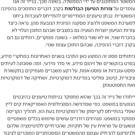
המשטר המתוכננים על ידי הממשלה. בשונה מכך, בנייר זה אנו
עומדים על
צורות הטיעון הבולטות
בקרב דוברים התומכים בהפיכה
המשטרית. נבחן טיעונים המתיימרים להתייחס לעובדות ביחס
למערכת המשפט ולהציג מסקנה הגיונית הנובעת מהן. נראה כיצד
צורות הטיעון יוצרות הטעיה גם במצבים שבהם התוכן הגלוי לא
בהכרח שגוי, או לא שגוי במלואו – בשונה ממקרים, רווחים גם הם
בקרב דוברי ההפיכה, שבהם התוכן עצמו שגוי.
ניתוחים מסוג זה המוצע כאן התרבו בשנים האחרונות במחקרי מידע,
בפרט בהקשרים של זיהום מידע, אי סדר מידעי, ומה שמכונה לעיתים
פוסט-עובדות או פוסט-אמת, על רקע משברים מעמיקים בתקשורת
ציבורית, קיטוב פוליטי במדינות דמוקרטיות, ושחיקה של דמוקרטיות
ואת התמוטטותן.
ייחודו של נייר זה בכך שהוא מתמקד בניתוח טיעונים בהיבטים
הנוגעים במשפט. כפי שמדגישה הסוציולוגית האמריקאית קים ליין
שפלי בהתייחס לקריסתן של דמוקרטיות בעת הזו, תהליך הקריסה
ממוקד במשפט: מנהיגים רודניים עושים שימוש בכלים משפטיים
ונשענים על מראית עין של חוקיות, שהכרחיים ללגיטימציה שלהם
ולניסיונם להרחיק עצמם מהמשטרים הסמכותניים המוכרים לציבור