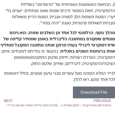
2. הכחשת המשמעות האמיתית של "הרפורמה" כשלילת
הדמוקרטיה, וזאת במספר דרכים שונות שאנו מנתחים: ״עצים בלי
יער״; הסטת תשומת הלב לסוגיה אגבית; הסטת הדיון משאלות
מבניות לשאלות פרטניות; טענת "יהיה בסדר".
מהלך נוסף, הרלוונטי לכל אחד מן השלבים שזוהו, הוא ניכוס
מונחים שמקורם במחשבה הליברלית באופן שמותיר קליפה של
שיח דמוקרטי ליברלי בעודו מרוקן אותה מתוכנה המקובל ומחליף
אותו ברעיונות הפוכים בתכלית
. בהקשר זה נתייחס למונחים: איזון;
דמוקרטיה; הפרדת רשויות; חיזוק שלטון החוק/המשפט/אמון
הציבור/הדמוקרטיה; ליברליזם; שוויון; שלטון החוק.
לנייר המלא המזהה מעל עשרים מבני טיעון מטעים, וכולל דוגמאות
לכל אחד מהם, ראו להלן.
Download File
NEXT
PREVIOUS
הרחבת חוק ועדות קבלה – תיקון פקודת האגודות השיתופיות (מס׳ 12), התשפ״ג-2023 – #57
סקירת עיקרי ניירות העמדה שנכתבו על ידי פורום המרצות.ים למשפטים למען הדמוקרטיה בנוגע להפיכה המשטרית