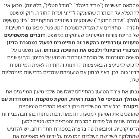
מהמאה העשרים ("מודל היטלר" ו"מודל סטלין", בלשונה). מכאן אין
להתפלא על הכותרת שהוענקה לדיוני ועדת החוקה, חוק ומשפט
(להלן: "ועדת החוקה") שעוסקים בשינויים החוקתיים: "צִיּוֹן בְּמִשְׁפָּט
תִּפָּדֶה – מחזירים את הצדק למערכת המשפט". מכאן גם החשיבות
של בחינת צורות הטיעונים שעוסקים במשפט.
דוברים שמשמיעים
טיעונים עובדתיים בהקשר זה מתיימרים לפעול במסגרת הדיון
הציבורי הרציונלי ולבסס את ההפיכה בעזרתו
. הם נשענים על
השפה והנורמות של הוכחת עובדות ושכנוע על בסיסן, וכך עשויים
לרכוש לגיטימציה באמצעות ההגינות והחתירה לאמת המיוחסות
לדיון כזה. לכן, ראוי לבחון אם טיעוניהם עומדים בדרישות מינימליות
שלו.
נבחן את צורת הטיעון בהתייחס לשלושה שלבי טיעון המייצגים את
ה
מהלך הבסיסי של הצגת ראיות, הסקת מסקנות, והתמודדות עם
ביקורת
. בכל אחד מהשלבים ניתן למצוא מהלכים טיפוסיים
שהופכים את הטיעון למטעה. דוגמאות רבות נותחו בהרחבה בניירות
עמדה שונים של פורום המרצות והמרצים למשפטים למען
הדמוקרטיה, ומובאות פה בקצרה במסגרת חתך רוחב. יש להדגיש
שהחלוקה לשלושת השלבים המוצעת על ידינו לא מאפיינת את