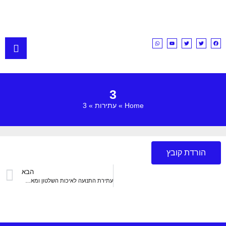
3
Home
»
עתירות
»
3
הורדת קובץ
הבא
עתירת התנועה לאיכות השלטון ומאבק האקדמיה נגד פיטורי שבעה יועצים משפטיים של משרדי ממשלה