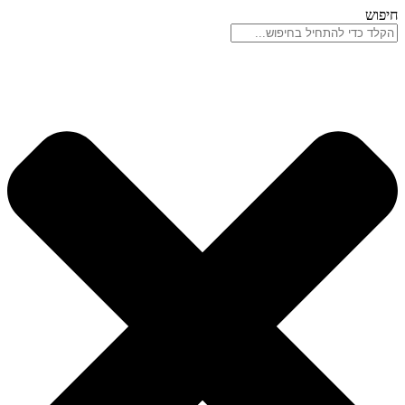
דלג
חיפוש
לתוכן