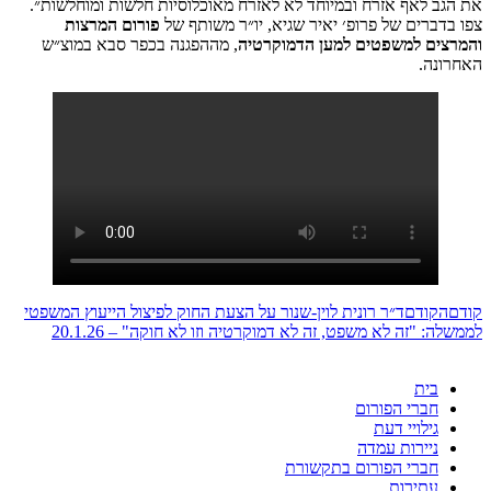
את הגב לאף אזרח ובמיוחד לא לאזרח מאוכלוסיות חלשות ומוחלשות״.
צפו בדברים של פרופ׳ יאיר שגיא, יו״ר משותף של
פורום המרצות
והמרצים למשפטים למען הדמוקרטיה
, מההפגנה בכפר סבא במוצ״ש
האחרונה.
קודם
הקודם
ד״ר רונית לוין-שנור על הצעת החוק לפיצול הייעוץ המשפטי
לממשלה: "זה לא משפט, זה לא דמוקרטיה וזו לא חוקה" – 20.1.26
בית
חברי הפורום
גילויי דעת
ניירות עמדה
חברי הפורום בתקשורת
עתירות