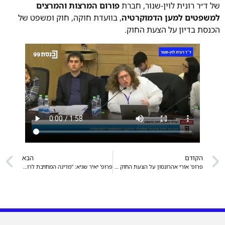
ר רונית לוין-שנור, חברת
פורום המרצות והמרצים
טים למען הדמוקרטיה
, בוועדת חוקה, חוק ומשפט של
 בדיון על הצעת החוק.
הקודם
הבא
פרופ' אורי אהרונסון על הצעת החוק לפיצול הייעוץ המשפטי לממשלה: קבלת החוק תשים קץ לכפיפות הממשלה לשלטון החוק – 25.1.26
פרופ' יאיר שגיא: "מדינה המחויבת לרווחת אזרחיה אינה מפנה את הגב לאף אזרח ובמיוחד לא לאזרח מאוכלוסיות חלשות ומוחלשות" – 31.1.26