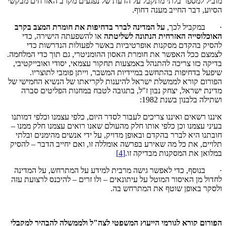
מוביל למספר בלתי מתקבל על הדעת של נפגעים מקרב האזרחים מבקשי
הסיוע, דבר החייב מענה דחוף.
· במקביל לכך,
על המדינה לברר בדחיפות את חומרת המצב בקרב
האוכלוסייה האזרחית הנתונה לשליטתה
או להשפעתה הישירה, כדי
להסיק בהקדם מסקנות אופרטיביות באשר לפעולות הנדרשות כדי
לצמצם ככל האפשר את חומרת האסון ההומניטרי, גם תוך כדי המלחמה.
בדיקה כזו צריכה להתנהל באמצעות תחקור עצמאי, יסודי ואובייקטיבי,
שיפעל בדחיפות בהתחשב במיידיות המשבר, וייתן פומבי לתוצריו.
הפורום קורא לממשלת ישראל להיענות לקריאתו של הנשיא החמישי של
מדינת ישראל, יצחק נבון ז"ל, בתגובה לטבח במחנות הפליטים סברה
ושתילה בלבנון בשנת 1982:
איננו רשאים ואיננו צריכים לעבור לסדר היום, כלפי עצמנו וכלפי דמותנו
בעיני עצמנו וכן כלפי אותו חלק מהעולם שאנו רואים עצמנו חלק ממנו –
חובתנו היא לברר בהקדם ובאופן מדויק, על ידי אנשים מהימנים ובלתי
תלויים, את כל מה שאירע בפרשה אומללה זו, ואם יחייב הדבר – להסיק
במלואן את המסקנות מבדיקה זו.
[4]
· בנוסף, כדי לאפשר גישה מרבית למידע על המתרחש, על המדינה
לחדול מן האיסור המוטל על עיתונאים – ולו זרים – להיכנס לרצועת עזה
ולסקר באופן שוטף את המתרחש בה.
הפורום
קורא לגורמי הייעוץ המשפטי לצה"ל ולממשלה להבהיר למקבלי