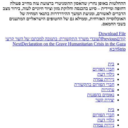
ההחלטות באופן נחרץ שהאסון ההומניטרי ברצועת עזה מחייב פעולה
דחופה ומיידית – סיוע בהכנסה וחלוקת מזון וציוד חיוניים לעזה, בירור מצב
הדברים לאשורם, ומניעת המשך ההידרדרות בתנאי המחיה של
האוכלוסייה האזרחית, וממילא גם של החטופים הישראליים המתענים
בשבי החמאס.
Download File
קודם
Previous
לעובדי משרד התקשורת: בתגובה למכתבו של השר קרעי
Next
Declaration on the Grave Humanitarian Crisis in the Gaza
Strip
הבא
בית
חברי הפורום
גילויי דעת
ניירות עמדה
חברי הפורום בתקשורת
עתירות
נאומים בהפגנות
יצירת קשר
בית
חברי הפורום
גילויי דעת
ניירות עמדה