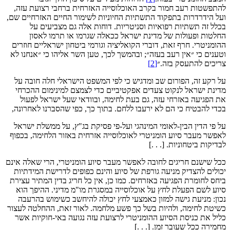
להתפשטות רעב חמור בקרב האוכלוסייה האזרחית ברחבי רצועת עזה,
ועל הידרדרות בתפקוד התשתיות החיוניות לשימור החיים האזרחיים שם,
בכלל זה תשתיות רפואיות וסניטריות. דוחות אלה גם מצביעים על
החלטות ופעולות של מדינת ישראל ככאלה שגרמו או תרמו לאסון
ההומניטרי. חרף זאת, דוברי הקואליציה וגורמי ביטחון ישראליים חוזרים
וטענים כי ״אין רעב בעזה״; ובהמשך לכך, טען השר אליהו כי ״אנחנו לא
צריכים להתעסק בזה.״
[2]
על רקע זה, הפורום שב ומדגיש כי לפי המשפט הישראלי חלה חובה על
מדינת ישראל לנקוט צעדים אפקטיביים כדי לצמצם למינימום ההכרחי
את הפגיעה באזרחי עזה, גם בעת לחימה, ובוודאי שעל ישראל לפעול
בכדי להבטיח כי הם לא ירעבו ללחם. בתוך כך, כפי שהסברנו לאחרונה,
על פי הדין הבין-לאומי המינהגי ועל-פי פסיקת בג"ץ, על ממשלת ישראל
לאפשר מעבר סיוע הומניטרי לאוכלוסייה אזרחית באזור הלחימה, בכפוף
לבדיקות ביטחוניות. [. . .]
ככל שישנם חריגים לחובה לאפשר מעבר סיוע הומניטרי, הרי שאלה אינם
יכולים להצדיק מניעה גורפת של סיוע והינם כפופים לדרישת המידתיות
ביחס לחומרת הפגיעה באזרחים. כמו כן, אין כל חריג בדין המתיר עצירת
סיוע לשם הפעלת לחץ על אוכלוסייה במסגרת מו"מ מדיני. ההיפך הוא
נכון: מניעת גישה למזון כאמצעי לחץ יכולה להיחשב כשימוש בהרעבה
כשיטת לחימה, ולהיות בשל כך פשע מלחמה. לאור זאת, ההחלטה לעצור
כליל את כניסת הסיוע ההומניטרי לרצועת עזה נגועה באי-חוקיות אשר
מחמירה ככל שעובר זמן. [. . .]