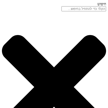
דלג
חיפוש
לתוכן