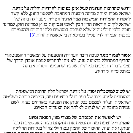
יודגש שהחובות הנדונות לעיל אינן כפופות להדדיות וחלות על מדינת
ישראל מכוח היותה מדינה ריבונית המחויבת לשלטון החוק, ללא קשר
להפרות החמורות הנמשכות מצד ארגוני הטרור
. מעבר לחובתה של
ישראל לקיום הוראות הדין הבין-לאומי ופסיקות בג"ץ כמדינת חוק, למדינה
חובה כלפי חיילי צה"ל שלא לערבם במעשים בלתי חוקיים ולהעמידם
בסכנת העמדה לדין פלילי בערכאות בין-לאומיות וזרות.
[3]
אסור לעמוד מנגד
לנוכח ריבוי העדויות והטענות על המשבר ההומניטארי
החריף המתחולל ברצועת עזה, ו
לא ניתן להחריש
לנוכח אובדן הדרך של
נציגי ציבור התומכים במדיניות של גירוש ופגיעה חסרת אבחנה
באוכלוסייה אזרחית.
יש לשוב למושכלות יסוד
: על מדינת ישראל חלה החובה המשפטית
והמוסרית למנוע מצב של רעב וחולי ברצועת עזה, המצויה ברובה בשליטה
ישראלית, ועליה לצמצם ככל הניתן את הפגיעה באזרחים בעזה. לשם
עמידה בחובה זו, יש לנקוט לאלתר את הצעדים הבאים:
·
יש לאפשר את הכנסתם של
מוצרי מזון, רפואה וסיוע
הומניטרי
לרצועת עזה ולהבטיח את חלוקתם בצורה אפקטיבית ככל
הניתן. זאת ועוד, החיכוך של ההמון עם חיילי צה"ל בנקודות החלוקה