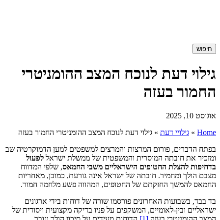
חיפוש
גילוי דעת לנוכח המצב ההומניטרי
החמור בעזה
אוגוסט 10, 2025
Home
»
גילויי דעת
»
גילוי דעת לנוכח המצב ההומניטרי החמור בעזה
בפתח הדברים, פורום המרצות והמרצים למשפטים למען הדמוקרטיה שב
ומזכיר את חובתה המוסרית והמשפטית של ממשלת ישראל
לפעול
בדחיפות להצלת החטופים הישראליים משבי החמאס
, שלפי המדווח
מצבם הולך ומחמיר. חובתה של ישראל אינה גורעת, כמובן, מאחריות
החמאס להמשך החזקתם של החטופים, המהווה פשע מלחמה חמור.
בד בבד, בשבועות האחרונים פורסמו שורה של דוחות בידי ארגונים
ישראליים ובין-לאומיים, המשקפים על פניו בדיקה מקצועית ויסודית של
המצב ההומניטרי בעזה.
[1]
הדוחות מעידים על סיכון הולך וגובר