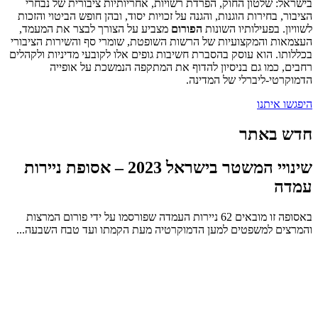
בישראל: שלטון החוק, הפרדת רשויות, אחריותיות ציבורית של נבחרי
הציבור, בחירות הוגנות, והגנה על זכויות יסוד, ובהן חופש הביטוי והזכות
לשוויון. בפעילותיו השונות
הפורום
מצביע על הצורך לבצר את המעמד,
העצמאות והמקצועיות של הרשות השופטת, שומרי סף והשירות הציבורי
בכללותו. הוא עוסק בהסברת חשיבות גופים אלו לקובעי מדיניות ולקהלים
רחבים, כמו גם בניסיון להדוף את המתקפה הנמשכת על אופייה
הדמוקרטי-ליברלי של המדינה.
היפגשו איתנו
חדש באתר
שינויי המשטר בישראל 2023 – אסופת ניירות
עמדה
באסופה זו מובאים 62 ניירות העמדה שפורסמו על ידי פורום המרצות
והמרצים למשפטים למען הדמוקרטיה מעת הקמתו ועד טבח השבעה...