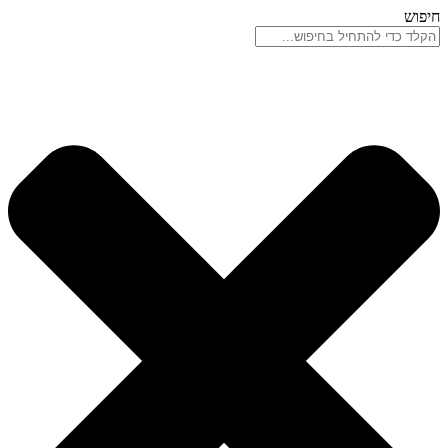
דלג
חיפוש
לתוכן