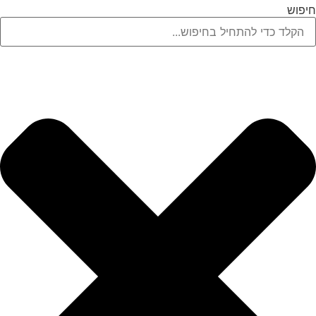
לג
חיפוש
תוכן