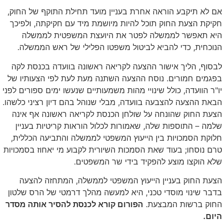
אם לא תיקבע הוראה אחרת בעניין מועד תחילת התוקף של החוק,
חקיקת הצעת החוק תוכל להיות מיושמת מיד עם חקיקתה, ולפיכך
היא תאפשר לממשלה לפטר את היועצת המשפטית לממשלה
הנוכחית, כדי להביא לביטול משפטו הפלילי של ראש הממשלה.
לבסוף, הליך אישור ההצעה לקריאה ראשונה בוועדה בכנסת לקה
בפגמים חמורים. נוסח ההצעה השתנה מעת לעת לפי הצעותיו של
יו"ר הוועדה, כולל שינויי מהות משמעותיים שנעשו ימים ספורים לפני
הבאת ההצעה להצבעה בוועדה, מבלי שנוהל בהם דיון רציני כלשהו.
הצעת החוק שהונחה על שולחן הכנסת לקריאה ראשונה אף אינה
שלמה – התוספות שלה, שאמורות לכלול הוראות קריטיות בעניין
חלוקת הסמכויות בין הייעוץ המשפטי לממשלה והתביעה הכללית,
טרם נוסחו; בעוד שאת הסמכות השיורית לקבוע מי יאחוז בסמכויות
שלא הוקצו מוצע להפקיד בידי שר המשפטים.
הצעת החוק בעניין הייעוץ המשפטי לממשלה, המתחזה להצעה
בדבר שינוי מוסדי טכני, היא למעשה מהלך דרמטי של הרס שלטון
החוק ברשות המבצעת.
הפורום קורא לכנסת להסיר אותה מסדר
היום.