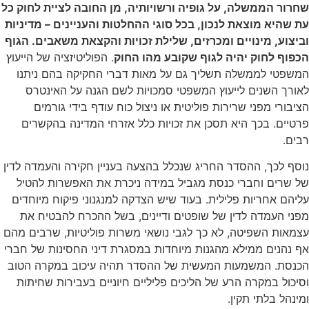
שחרור הממשלה, על גופיה ורשויותיה, מן החובה לציית לחוק כל
עת שהיא מוצאת לנכון, בכל סוגי ההחלטות והעניינים – מדיניות
וביצוע, מינויים ומכרזים, שלילת זכויות והקצאת משאבים. הגוף
הכפוף לחוק יהיה לגוף שקובע מהו החוק
. הפוליטיזציה של הייעוץ
המשפטי לממשלה תשליך גם על מאות דברי החקיקה בהם ניתנו
לאורך השנים לייעוץ המשפטי סמכויות לשם הגנה על האינטרס
הציבורי מפני שרירות פוליטית או ניצול כוח עודף בידי גורמים
פרטיים. בכך היא תסכן את זכויות כלל אזרחי המדינה בהקשרים
רבים.
נוסף לכך, ההסדר החריג שנכלל בהצעה בעניין חקירה והעמדה לדין
של שרים וחברי כנסת מגביל במידה ניכרת את האפשרות להטיל
עליהם אחריות פלילית. בעוד שיש הצדקה למנגנוני פיקוח מיוחדים
מפני העמדה לדין של שופטים ודיינים, בשל ההכרח להבטיח את
עצמאות השפיטה, לא כך לגבי נושאי משרות פוליטיות, שרבים מהם
אף נהנים ממילא מהגנות מיוחדות במסגרת דיני החסינות של חברי
הכנסת. המשמעות המעשית של ההסדר תהיה עיכוב במקרה הטוב
וסיכול במקרה הרע של הליכים פליליים חיוניים בעבירות שחיתות
ומינהל בלתי תקין.