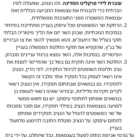
עוברת לידי פרקליט המדינה
. זהו הנוהג, שפעולה לפיו
הכרחית כדי להבטיח את עצמאות התביעה הכללית ואת
עצמאות המשטרה מפני התערבות ממשלתית.
הרחקת שר המשפטים מכל עיסוק בעניין מתחייבת במיוחד
בנסיבות הנוכחיות, שבהן השר יזם את הליך פיטוריה הבלתי
חוקי בעליל של היועמ"ש, והוא ממשיך להפר את צו הביניים
של בג"ץ, שהקפיא את תוקף החלטת הממשלה בעניין
הפיטורים. בנסיבות אלה, השר נמצא בניגוד עניינים מובהק.
החלטת השר אינה חוקית גם בשל כך שהתיימר למנות את
נציב תלונות השופטים לניהול החקירה. לפי הדין, הנציב
אינו רשאי לעסוק בכל תפקיד אחר מלבד זה הקשור
לתפקידו. גם בנושאים שבתחום תפקידו, אין הנציב רשאי
לקיים חקירות פליליות, ובוודאי שאינו רשאי לעשות כן
בנושאים שמחוץ לתחומי עיסוקו. יש גם חשש ממשי
לפגיעה בעצמאות הנציב במילוי תפקידו, אם תוכר סמכותו
של שר המשפטים להטיל על הנציב תפקידים שמחוץ
לתחום עיסוקו. על הנציב מוטלת החובה להימנע מלפעול
בעניין.
על גורמי אכיפת החוק לפעול בעצמאות. ככל שיוחלט, על-ידי בית