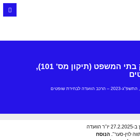
הערות לנוסח חדש להצעת חוק-יסוד: השפיטה (תיקון מס' 3) והצעת חוק בתי המשפט (תיקון מס' 101),
ערב דיון נוסף בוועדה החוקה, חוק ומשפט של הכנסת בנושא שינוי ההסדר לבחירת שופטים, הפיץ ב-27.2.2025 יו"ר הוועדה
ה לוין-סער".
הנוסח