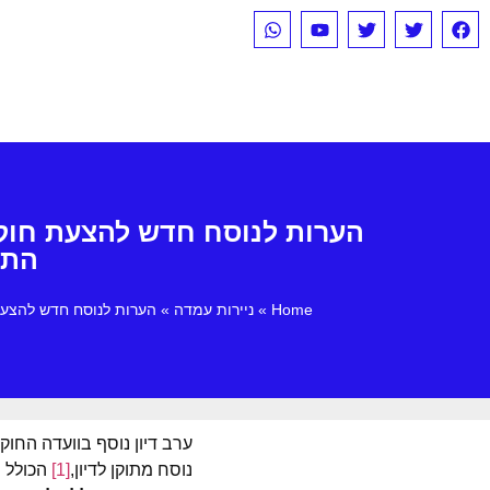
התשפ"ג-2023 – 
Home
»
ניירות עמדה
»
הערות לנוסח חדש להצעת חוק-יסוד: השפיטה (תיקון מס' 3) והצ
נוסח מתוקן לדיון,
[1]
הכולל ש