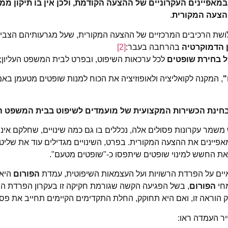
 במאפיינים העקרוניים של ההצעה הקודמת, ולכן אין בו תיקון מ
הצעה המקורית
.
שת הרכיבים המרכזיים של ההצעה המקורית, שעל מגרעותיהם הצבי
 הדמוקרטיה
בהרחבה בעבר:
[2]
ל בחירת שופטים
לכל ערכאות השיפוט, ובפרט לבית המשפט העליון;
"
, המקנה לקואליציה ולאופוזיציה את הכוח למנות שופטים מטעמן בא
לבחינת הכשירות המקצועית של מועמדים לשיפוט בבית המשפט הע
שמר עקרונות פסולים אלה, נכללים בו גם כמה שינויים, שחלקם אינ
יינים את ההצעה המקורית. בפרט, השינויים מגדילים עוד את שליט
את החשש למינוי שופטים שיתפסו כ-"שופטים מטעם".
איים על הפרדת הרשויות ועל העצמאות השיפוטית, עמדת
הפורום
היא 
חי
הפורום
, בשל הפגיעה הקשה שגורמת חקיקה זו בעקרון הפרדת הרש
הוראה זו, ואם היא תחוקק, החלת התקדימים הקיימים תחייב את פס
ר העמדה ראו: