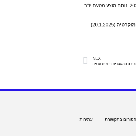
הצעת חוק-יסוד: השפיטה (תיקון מס' 3) והצעת חוק בתי המשפט (תיקון מס' 101), התשפ"ג-2023, נוסח מוצע מטעם יו"ר
מוקרטיה
(20.1.2025)
NEXT
ההפיכה המשטרית בכנסת הבאה
הפורום בתקשורת
עתירות