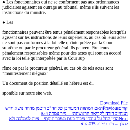
● Les fonctionnaires qui ne se conforment pas aux ordonnances
judiciaires agissent en outrage au tribunal, même s'ils suivent les
instructions du ministre.
● Les
fonctionnaires peuvent être tenus pénalement responsables lorsqu'ils
agissent sur les instructions de leurs supérieurs, au cas où leurs actes
ne sont pas conformes à la loi telle qu'interprétée par la Cour
suprême ou par le procureur général. Ils peuvent être tenus
pénalement responsables même pour des actes qui sont en accord
avec la loi telle qu'interprétée par la Cour sup
rême ou par le procureur général, au cas où de tels actes sont
"manifestement illégaux".
Un document de position détaillé en hébreu est di.
sponible sur notre site web.
Download File
קודם
Previous
האם המתווה המעודכן של חה"כ רוטמן מהווה נושא חדש
המחייב חזרה לקריאה הראשונה? – נייר עמדה #34
Next
הדין החל על עובדי ציבור בעת משבר חוקתי – ציות לממלכה ולא
למלך – נייר עמדה #35
הבא