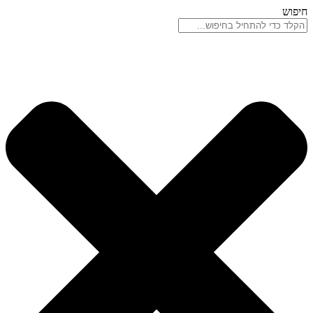
דלג
חיפוש
לתוכן