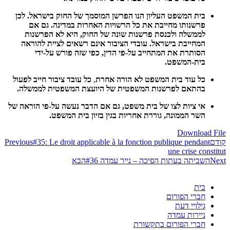
בית המשפט העליון הנו הפרשן המוסמך של החוק בישראל. לכן
פרשנותו מחייבת את כל הרשויות האחרות במדינה. גם אם
לממשלה ולכנסת פרשנות שונה של החוק, היא לא הפרשנות
המחייבת בישראל. עובדי הציבור אינם רשאים לציית להוראה
הסותרת את המתחייב על-פי הדין, כפי שזה פורש על-ידי
בית-המשפט.
כל עוד בית המשפט לא הורה אחרת
,
כל עובד ציבור חייב לפעול
בהתאם לפרשנות המשפטית של היועצת המשפטית לממשלה.
אי ציות לצו של בית משפט, גם אם הדבר נעשה על-פי הוראה של
השר הממונה, גוררת אחריות בגין בזיון בית המשפט.
Download File
קודם
#35: Le droit applicable à la fonction publique pendant
Previous
une crise constitut
Next
השביתה בעתות הפיכה – נייר עמדה #36
הבא
בית
חברי הפורום
גילויי דעת
ניירות עמדה
חברי הפורום בתקשורת