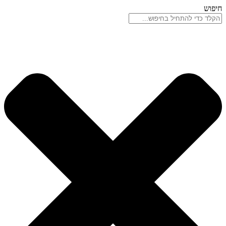
דלג
חיפוש
לתוכן