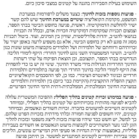
השימוש בעילת הסבירות בהגנה על קטינים במצבי סיכון כיום.
·
פגיעות נוספות בזכות לחינוך
: כצעד משלים לרפורמות במערכת
המשפט, מקדמת הקואליציה
שינויים במערכת החינוך
שיש להם קשר
ישיר להחלשת הדמוקרטיה. ראשית, פגיעה בחופש הביטוי בבתי הספר,
וצמצום תכניות שמקדמות דמוקרטיה וזכויות אדם, ובכלל זה תכניות
בנושאי להט״ב, יהדות פלורליסטית, שוויון בין המינים, ועוד. ביטול תכניות
מסוג זה פוגע לא רק בחופש הביטוי, אלא גם משפיע לרעה באופן ישיר על
זכויותיהם ורווחתם של תלמידות ושל תלמידים מקבוצות מיעוט שונות כגון
להט״ב. השינוי המשמעותי השני נוגע לחינוך החרדי: היקף לימודי הליבה
הנדרשים בבתי הספר, תקצובם, וכן הוצאת הפיקוח על שתי רשתות
החינוך החרדיות הגדולות מידי משרד החינוך. שינוי זה יש בו כדי להפחית
את היקף לימודי הליבה בחינוך החרדי תוך פגיעה בתלמידים ותלמידות
חרדיים ובניגוד לאינטרס הציבורי. כמו כן, לפי ההסכמים הקואליציוניים
תקצין ההפליה התקציבית (הקיימת כבר כיום) בין תלמידות ותלמידים
במערכת החינוך הממלכתית, הממלכתית-דתית וזרמי החינוך הפרטיים.
· פגיעה במימוש זכויות קטינים בהליך הפלילי:
ההפיכה המשטרית עלולה
להביא לפגיעה מהותית בזכויותיהם של קטינים בהליך הפלילי, ובמיוחד
לקטינים השייכים למיעוטים בחברה. זכויות חשודים ונאשמים, ובמיוחד
קטינים, יהיו חשופים לפגיעה חמורה ובלתי מידתית בזכויות הפרט שלהם.
כך למשל, יש חשש כבד שיהיו פגיעות בזכות לייצוג משפטי ובזכות להליך
הוגן לבני נוער המשתייכים לקבוצות מיעוט הנאשמים או חשודים בעבירות
פליליות, באמצעות יצירת הנחיות או סעיפי חוק המייצרים עונשים, הליכים
וסוגי עבירות ייחודיים לקטינים המתנגדים למשטר. כן תיתכן פגיעה