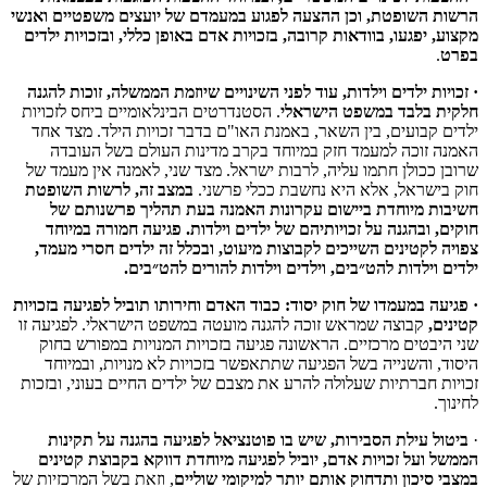
הרשות השופטת, וכן ההצעה לפגוע במעמדם של יועצים משפטיים ואנשי
מקצוע, יפגעו, בוודאות קרובה, בזכויות אדם באופן כללי, ובזכויות ילדים
בפרט
.
· זכויות ילדים וילדות, עוד לפני השינויים שיוזמת הממשלה, זוכות להגנה
חלקית בלבד במשפט הישראלי
. הסטנדרטים הבינלאומיים ביחס לזכויות
ילדים קבועים, בין השאר, באמנת האו"ם בדבר זכויות הילד. מצד אחד
האמנה זוכה למעמד חזק במיוחד בקרב מדינות העולם בשל העובדה
שרובן ככולן חתמו עליה, לרבות ישראל. מצד שני, לאמנה אין מעמד של
חוק בישראל, אלא היא נחשבת ככלי פרשני.
במצב זה, לרשות השופטת
חשיבות מיוחדת ביישום עקרונות האמנה בעת תהליך פרשנותם של
חוקים, ובהגנה על זכויותיהם של ילדים וילדות. פגיעה חמורה במיוחד
צפויה לקטינים השייכים לקבוצות מיעוט, ובכלל זה ילדים חסרי מעמד,
ילדים וילדות להט״בים, וילדים וילדות להורים להט״בים.
· פגיעה במעמדו של חוק יסוד: כבוד האדם וחירותו תוביל לפגיעה בזכויות
קטינים,
קבוצה שמראש זוכה להגנה מועטה במשפט הישראלי. לפגיעה זו
שני היבטים מרכזיים. הראשונה פגיעה בזכויות המנויות במפורש בחוק
היסוד, והשנייה בשל הפגיעה שתתאפשר בזכויות לא מנויות, ובמיוחד
זכויות חברתיות שעלולה להרע את מצבם של ילדים החיים בעוני, ובזכות
לחינוך.
·
ביטול עילת הסבירות, שיש בו פוטנציאל לפגיעה בהגנה על תקינות
הממשל ועל זכויות אדם, יוביל לפגיעה מיוחדת דווקא בקבוצת קטינים
במצבי סיכון ותדחוק אותם יותר למיקומי שוליים
, וזאת בשל המרכזיות של