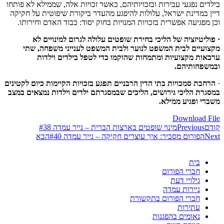
בילדים נפגעי עבירות ובזכויותיהם, כאשר זכויות אלה, שממילא לא פותחו
דיין במדינת ישראל, עלולות להיפגע מהעדר ביקורת שיפוטית על חקיקה
וכן מפגיעה אפשרית בזכויות המנויות בחוק יסוד: כבוד האדם וחירותו.
· פוליטיזציה של הליכי בחירת שופטים עלולה לגרום למינויים לא
מקצועיים לבית המשפט לנוער ולבית המשפט לענייני משפחה, שתי
ערכאות מקצועיות ומתמחות שהוקמו כדי לטפל בילדים וילדות
ובמשפחותיהם.
·
הרחבת סמכויות בתי הדין הרבניים תפגע בזכויות הקיימות כיום לקטינים
במסגרת הליכי גירושים, הליכים שבמסגרתם ילדים וילדות נמצאים במצב
משברי ופגיע ממילא.
Download File
קודם
Previous
מינוי שופטים בארצות הברית – נייר עמדה #38
Next
הפורום מסביר: איך עוצרים חקיקה – נייר עמדה #40
הבא
בית
חברי הפורום
גילויי דעת
ניירות עמדה
חברי הפורום בתקשורת
עתירות
נאומים בהפגנות