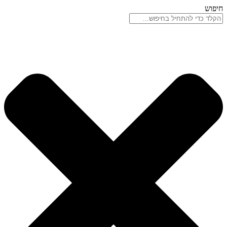
דלג
חיפוש
לתוכן